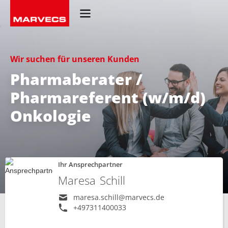
Wir suchen für unseren Kunden
Pharmaberater /
Pharmareferent (w/m/d)
Onkologie
Ihr Ansprechpartner
Maresa
Schill
maresa.schill@marvecs.de
+497311400033