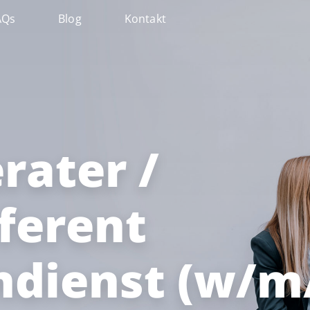
AQs
Blog
Kontakt
ater /
ferent
dienst (w/m