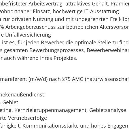
befristeter Arbeitsvertrag, attraktives Gehalt, Prä
 wohnortnaher Einsatz, hochwertige IT-Ausstattung
 zur privaten Nutzung und mit unbegrenzten Freikil
% Arbeitgeberzuschuss zur betrieblichen Altersvorsor
re Unfallversicherung
 ist es, für jeden Bewerber die optimale Stelle zu fin
es gesamten Bewerbungsprozesses, Bewerberwebinare
r auch während Ihres Projektes.
rmareferent (m/w/d) nach §75 AMG (naturwissenschaf
thekenaußendienst
m Gebiet
rgeting, Kernzielgruppenmanagement, Gebietsanalyse
te Vertriebserfolge
mfähigkeit, Kommunikationsstärke und hohes Engage