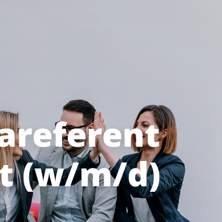
areferent
t (w/m/d)