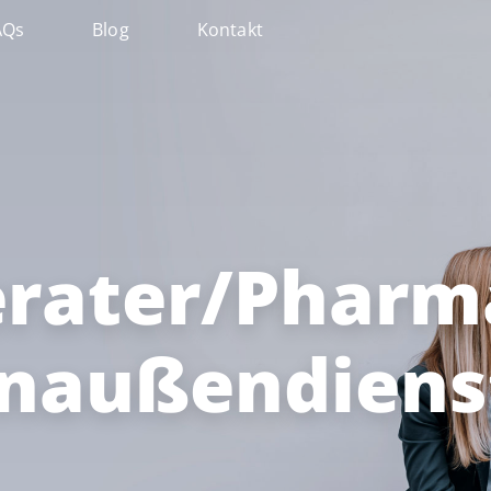
AQs
Blog
Kontakt
rater/Pharm
naußendiens