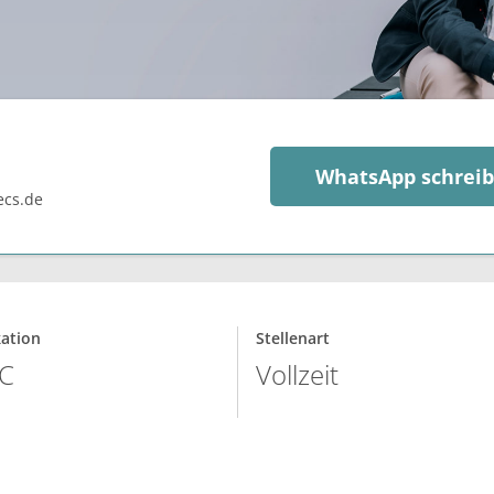
WhatsApp schrei
ecs.de
kation
Stellenart
C
Vollzeit